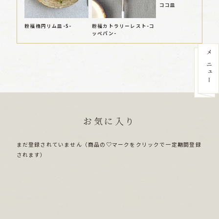
ココ皿
粉福楕円リム皿-S-
粉福カトラリーレスト-コ
ッペパン-
お気に入り
まだ登録されていません（商品の♡マークをクリックで一定期間登録
されます）