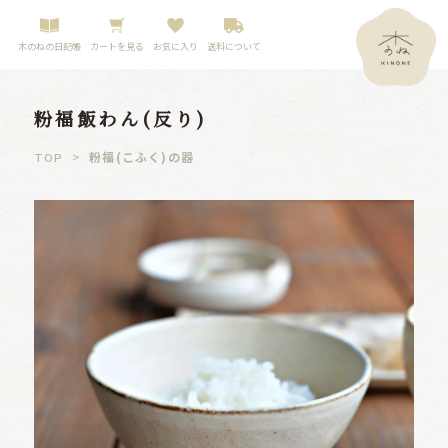
木のねの日記帳
カートを見る
お気に入り
送料について
粉福飯わん(反り)
>
粉福(こふく)の器
TOP