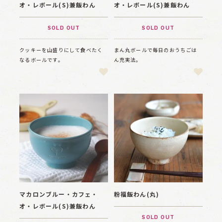
オ・レボール(S)兼飯わん
オ・レボール(S)兼飯わん
SOLD OUT
SOLD OUT
クッキーを山盛りにして食べたく
まん丸ボールで毎日のおうちごは
なるボールです。
ん充実法。
マカロンブルー・カフェ・
粉福飯わん(丸)
オ・レボール(S)兼飯わん
SOLD OUT