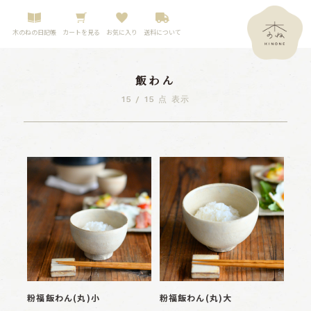
木のねの日記帳
カートを見る
お気に入り
送料について
飯わん
15 / 15 点 表示
粉福飯わん(丸)小
粉福飯わん(丸)大