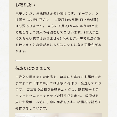
お取り扱い
電子レンジ、食洗機はお使い頂けます。 オーブン、つ
け置きはお避け下さい。 ご使用前の煮沸(目止め処理)
は必要ありません。 当方にて貫入(かんにゅう)の目止
め処理をして貫入の軽減をしてございます。(貫入が全
く入らない訳ではありません) 米のとぎ汁等で煮沸処理
を行いますと水分が奥に入り込みシミになる可能性があ
ります。
荷造りにつきまして
ご注文を頂きました商品を、無事にお客様にお届けでき
ますように「木のね」では丁寧に荷作り・発送しており
ます。 ご注文の品物を最終チェックし、薄葉紙→ミラ
ーマット→エァーキャップの順で包みます。 緩衝材を
入れた段ボール箱に丁寧に商品を入れ、緩衝材を詰めて
荷作りをしています。