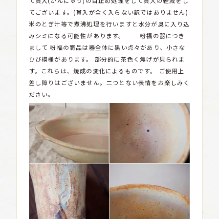
て貫入(かんにゅう)の目止め処理をして貫入の軽減をし
てございます。(貫入が全く入らない訳ではありません)
米のとぎ汁等で煮沸処理を行いますと水分が奥に入り込
みシミになる可能性があります。
粉福の器につき
まして
粉福の商品は器全体に黒い点々があり、小さな
ひび模様があります。
部分的に茶色く焦げが見られま
す。これらは、焼成の変化によるものです。
ご使用上
差し障りはございません。二つとない表情をお楽しみく
ださい。