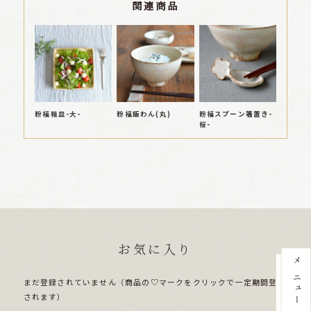
関連商品
粉福箱皿-大-
粉福飯わん(丸)
粉福スプーン箸置き-
桜-
お気に入り
まだ登録されていません（商品の♡マークをクリックで一定期間登録
されます）