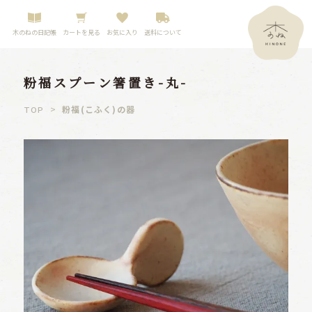
木のねの日記帳
カートを見る
お気に入り
送料について
粉福スプーン箸置き-丸-
>
粉福(こふく)の器
TOP