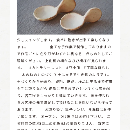
少しスイングします。
食卓に動きが出来て楽しくなり
ます。
全てを手作業で制作しておりますの
で作品ごとに色や形がわずかに異なる一点ものとしてご
理解ください。
上化粧の細かなひび模様が見られま
す。
#カトラリーレスト #豆小皿 #丁寧な暮らし
木のねのものづくり
土はまるで生き物のようです。
土づくりから始まり、成形、焼成、検品に至るまで何度
も手に取りながら
細部に至るまでひとつひとつ気を配
り、各工程をしっかりと進めていきます。
器を使われ
るお客様の元で満足して頂けることを想いながら作って
おります。
お取り扱い
電子レンジ、食洗機はお使
い頂けます。
オーブン、つけ置きはお避け下さい。
ご
使用前の煮沸(目止め処理)は必要ありません。
当方に