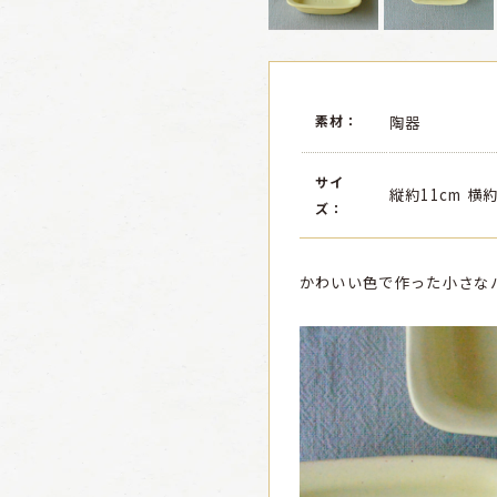
素材：
陶器
サイ
縦約11cm 横約
ズ：
かわいい色で作った小さな