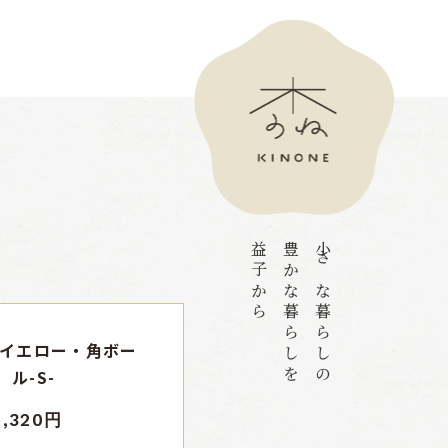
益子から
豊かな暮らしを
小さな暮らしの
イエロー・角ボー
ル-S-
1,320円