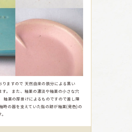
おりますので
天然由来の鉄分による黒い
ます。
また、釉薬の濃淡や釉薬の小さな穴
、
釉薬の厚掛けによるものですので差し障
釉時の器を支えていた指の跡が釉薬(発色)の
ます。