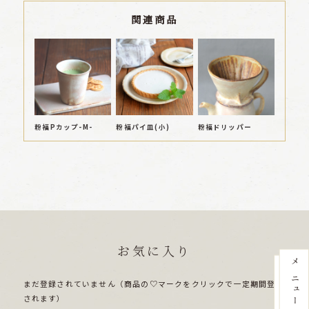
関連商品
粉福Pカップ-M-
粉福パイ皿(小)
粉福ドリッパー
お気に入り
まだ登録されていません（商品の♡マークをクリックで一定期間登録
されます）