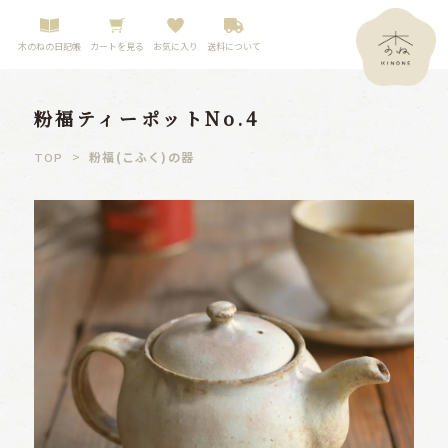
木のねの日記帳
カートを見る
お気に入り
送料について
粉福ティーポットNo.4
>
粉福(こふく)の器
TOP