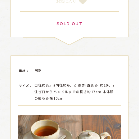
お気に入り
SOLD OUT
陶器
素材：
口径約8cm(内径約6cm) 高さ(蓋込み)約10cm
サイズ：
注ぎ口からハンドルまでの長さ約17cm 本体胴
の膨らみ幅10cm