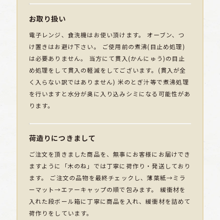
お取り扱い
電子レンジ、食洗機はお使い頂けます。 オーブン、つ
け置きはお避け下さい。 ご使用前の煮沸(目止め処理)
は必要ありません。 当方にて貫入(かんにゅう)の目止
め処理をして貫入の軽減をしてございます。(貫入が全
く入らない訳ではありません) 米のとぎ汁等で煮沸処理
を行いますと水分が奥に入り込みシミになる可能性があ
ります。
荷造りにつきまして
ご注文を頂きました商品を、無事にお客様にお届けでき
ますように「木のね」では丁寧に荷作り・発送しており
ます。 ご注文の品物を最終チェックし、薄葉紙→ミラ
ーマット→エァーキャップの順で包みます。 緩衝材を
入れた段ボール箱に丁寧に商品を入れ、緩衝材を詰めて
荷作りをしています。