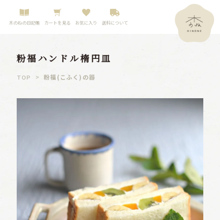
木のねの日記帳
カートを見る
お気に入り
送料について
粉福ハンドル楕円皿
>
粉福(こふく)の器
TOP