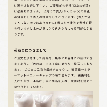
け置きはお避け下さい。 ご使用前の煮沸(目止め処理)
は必要ありません。 当方にて貫入(かんにゅう)の目止
め処理をして貫入の軽減をしてございます。(貫入が全
く入らない訳ではありません) 米のとぎ汁等で煮沸処理
を行いますと水分が奥に入り込みシミになる可能性があ
ります。
荷造りにつきまして
ご注文を頂きました商品を、無事にお客様にお届けでき
ますように「木のね」では丁寧に荷作り・発送しており
ます。 ご注文の品物を最終チェックし、薄葉紙→ミラ
ーマット→エァーキャップの順で包みます。 緩衝材を
入れた段ボール箱に丁寧に商品を入れ、緩衝材を詰めて
荷作りをしています。