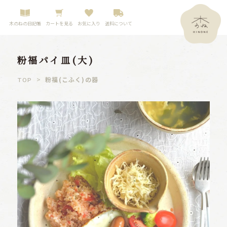
木のねの日記帳
カートを見る
お気に入り
送料について
粉福パイ皿(大)
>
粉福(こふく)の器
TOP