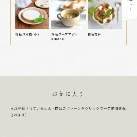
粉福パイ皿(小)
粉福スープマグ-
粉福花鉢
kinone-
お気に入り
まだ登録されていません（商品の♡マークをクリックで一定期間登録
されます）