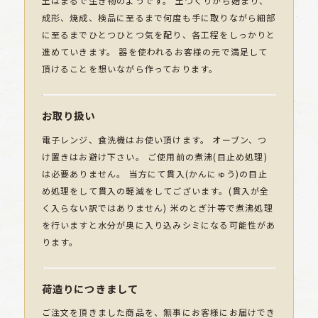
土はまるで生き物のようです。 土づくりから始まり、
成形、焼成、検品に至るまで何度も手に取りながら細部
に至るまでひとつひとつ気を配り、各工程をしっかりと
進めていきます。 器を使われるお客様の元で満足して
頂けることを想いながら作っております。
お取り扱い
電子レンジ、食洗機はお使い頂けます。 オーブン、つ
け置きはお避け下さい。 ご使用前の煮沸(目止め処理)
は必要ありません。 当方にて貫入(かんにゅう)の目止
め処理をして貫入の軽減をしてございます。(貫入が全
く入らない訳ではありません) 米のとぎ汁等で煮沸処理
を行いますと水分が奥に入り込みシミになる可能性があ
ります。
荷造りにつきまして
ご注文を頂きました商品を、無事にお客様にお届けでき