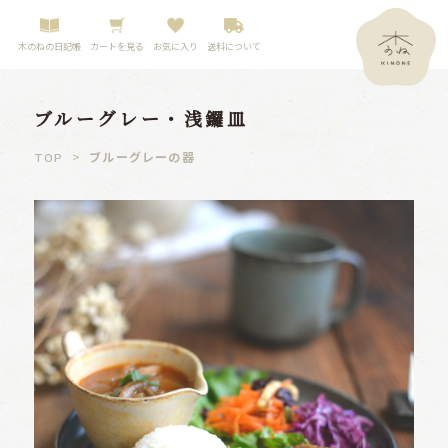
木のねの日記帳
カートを見る
お気に入り
送料について
ブルーグレー・浅鑼皿
>
ブルーグレーの器
TOP