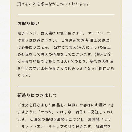
頂けることを想いながら作っております。
お取り扱い
電子レンジ、食洗機はお使い頂けます。 オーブン、つ
け置きはお避け下さい。 ご使用前の煮沸(目止め処理)
は必要ありません。 当方にて貫入(かんにゅう)の目止
め処理をして貫入の軽減をしてございます。(貫入が全
く入らない訳ではありません) 米のとぎ汁等で煮沸処理
を行いますと水分が奥に入り込みシミになる可能性があ
ります。
荷造りにつきまして
ご注文を頂きました商品を、無事にお客様にお届けでき
ますように「木のね」では丁寧に荷作り・発送しており
ます。 ご注文の品物を最終チェックし、薄葉紙→ミラ
ーマット→エァーキャップの順で包みます。 緩衝材を