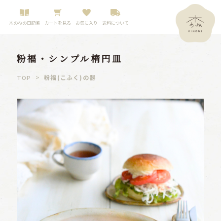
木のねの日記帳
カートを見る
お気に入り
送料について
粉福・シンプル楕円皿
>
粉福(こふく)の器
TOP