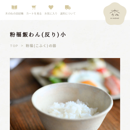
木のねの日記帳
カートを見る
お気に入り
送料について
粉福飯わん(反り)小
>
粉福(こふく)の器
TOP