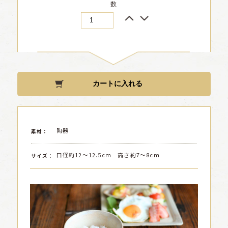
数
陶器
素材：
口径約12〜12.5cm 高さ約7〜8cm
サイズ：