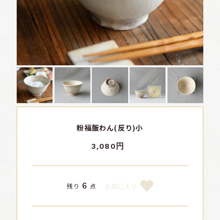
粉福飯わん(反り)小
3,080円
6
残り
点
お気に入り