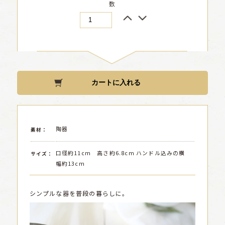
数
陶器
素材：
口径約11cm 高さ約6.8cm ハンドル込みの横
サイズ：
幅約13cm
シンプルな器を普段の暮らしに。