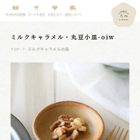
木のねの日記帳
カートを見る
お気に入り
送料について
ミルクキャラメル・丸豆小皿-oiw
>
ミルクキャラメルの器
TOP