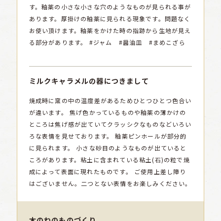
す。釉薬の小さな小さな穴のようなものが見られる事が
あります。厚掛けの釉薬に見られる現象です。問題なく
お使い頂けます。釉薬をかけた時の指跡から生地が見え
る部分があります。
#ジャム #醤油皿 #まめこざら
ミルクキャラメルの器につきまして
焼成時に窯の中の温度差があるためひとつひとつ色合い
が違います。
焦げ色かっているものや釉薬の薄かけの
ところは焦げ感が出ていてクラッシクなものなどいろい
ろな表情を見せております。
釉薬ピンホールが部分的
に見られます。
小さな砂目のようなものが出ていると
ころがあります。粘土に含まれている粘土(石)の粒で焼
成によって表面に現れたものです。
ご使用上差し障り
はございません。二つとない表情をお楽しみください。
木のねのものづくり