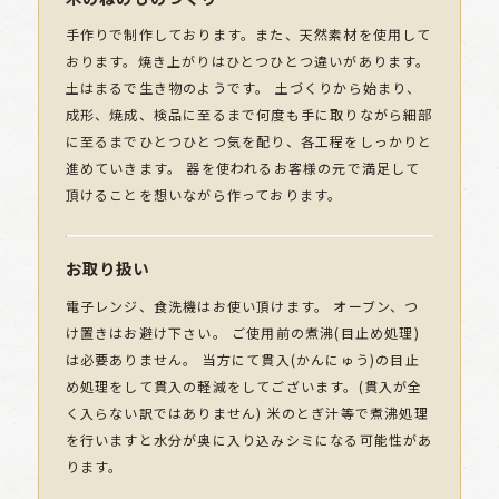
手作りで制作しております。また、天然素材を使用して
おります。焼き上がりはひとつひとつ違いがあります。
土はまるで生き物のようです。 土づくりから始まり、
成形、焼成、検品に至るまで何度も手に取りながら細部
に至るまでひとつひとつ気を配り、各工程をしっかりと
進めていきます。 器を使われるお客様の元で満足して
頂けることを想いながら作っております。
お取り扱い
電子レンジ、食洗機はお使い頂けます。 オーブン、つ
け置きはお避け下さい。 ご使用前の煮沸(目止め処理)
は必要ありません。 当方にて貫入(かんにゅう)の目止
め処理をして貫入の軽減をしてございます。(貫入が全
く入らない訳ではありません) 米のとぎ汁等で煮沸処理
を行いますと水分が奥に入り込みシミになる可能性があ
ります。