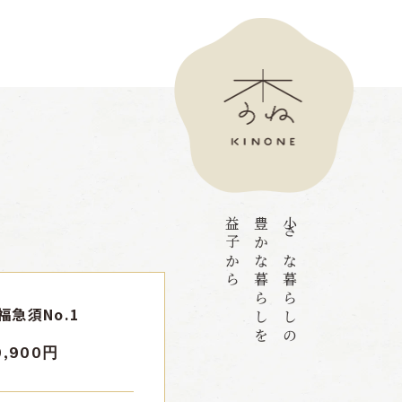
益子から
豊かな暮らしを
小さな暮らしの
福急須No.1
9,900円