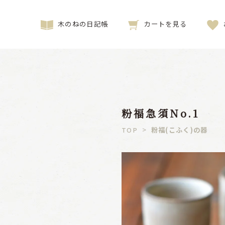
木のねの日記帳
カートを見る
粉福急須No.1
>
粉福(こふく)の器
TOP