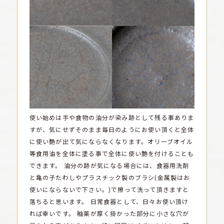
使い始めは手や食物の油分が染み跡として残る事ありま
すが、気にせずそのまま毎日のようにお使い頂くと全体
に使い艶が出て気にならなくなります。オリーブオイル
等食用油を全体に塗る事で全体に使い艶を付けることも
できます。
油分の跡が気になる場合には、食器用洗剤
と亀の子たわしやプラスチック製のブラシ(金属製はお
使いにならないで下さい。)で擦って洗って頂きますと
落ちると思います。
日常食器として、日々お使い頂け
れば幸いです。
釉薬が厚く掛かった部分に小さな穴が