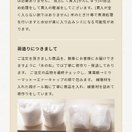
は必要ありません。 当方にて貫入(かんにゅう)の目止
め処理をして貫入の軽減をしてございます。(貫入が全
く入らない訳ではありません) 米のとぎ汁等で煮沸処理
を行いますと水分が奥に入り込みシミになる可能性があ
ります。
荷造りにつきまして
ご注文を頂きました商品を、無事にお客様にお届けでき
ますように「木のね」では丁寧に荷作り・発送しており
ます。 ご注文の品物を最終チェックし、薄葉紙→ミラ
ーマット→エァーキャップの順で包みます。 緩衝材を
入れた段ボール箱に丁寧に商品を入れ、緩衝材を詰めて
荷作りをしています。