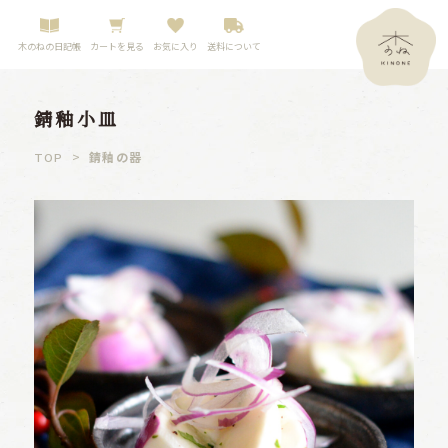
木のねの日記帳
カートを見る
お気に入り
送料について
錆釉小皿
>
錆釉の器
TOP