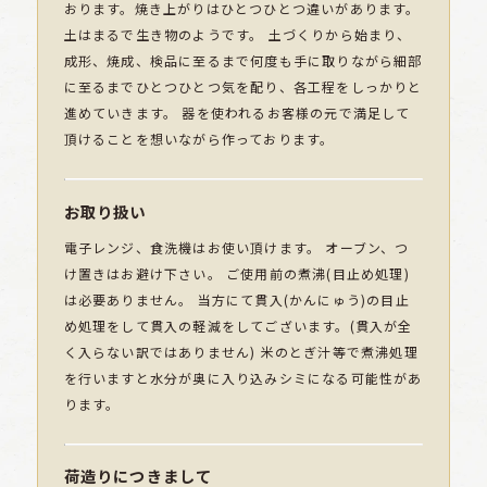
おります。焼き上がりはひとつひとつ違いがあります。
土はまるで生き物のようです。 土づくりから始まり、
成形、焼成、検品に至るまで何度も手に取りながら細部
に至るまでひとつひとつ気を配り、各工程をしっかりと
進めていきます。 器を使われるお客様の元で満足して
頂けることを想いながら作っております。
お取り扱い
電子レンジ、食洗機はお使い頂けます。 オーブン、つ
け置きはお避け下さい。 ご使用前の煮沸(目止め処理)
は必要ありません。 当方にて貫入(かんにゅう)の目止
め処理をして貫入の軽減をしてございます。(貫入が全
く入らない訳ではありません) 米のとぎ汁等で煮沸処理
を行いますと水分が奥に入り込みシミになる可能性があ
ります。
荷造りにつきまして