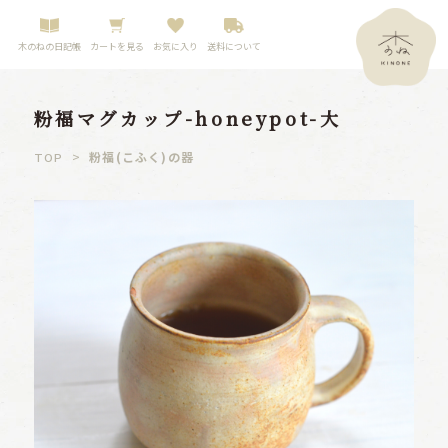
木のねの日記帳
カートを見る
お気に入り
送料について
粉福マグカップ-honeypot-大
>
粉福(こふく)の器
TOP